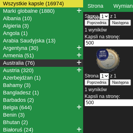
Wszystkie kapsle (16974)
Strona
Wymian
Marki globalne (1880)
Strona
z 1
główna
Albania (10)
Poprzednia
Następna
Algieria (3)
1 wyników
Angola (1)
Kapsli na stronę:
Arabia Saudyjska (13)
Argentyna (30)
Armenia (51)
Australia (76)
Austria (320)
Strona
z 1
Azerbejdżan (1)
Poprzednia
Następna
Bahamy (3)
1 wyników
Bangladesz (1)
Kapsli na stronę:
Barbados (2)
Belgia (644)
Benin (3)
Bhutan (2)
Białoruś (24)