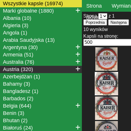
Wszystkie kapsle (16974)
Strona
Wymian
Marki globalne (1880)
Strona
z 1
główna
Albania (10)
Poprzednia
Następna
Algieria (3)
10 wyników
Angola (1)
Kapsli na stronę:
Arabia Saudyjska (13)
Argentyna (30)
Armenia (51)
Australia (76)
Austria (320)
Azerbejdżan (1)
Bahamy (3)
Bangladesz (1)
Barbados (2)
Belgia (644)
Benin (3)
Bhutan (2)
Białoruś (24)