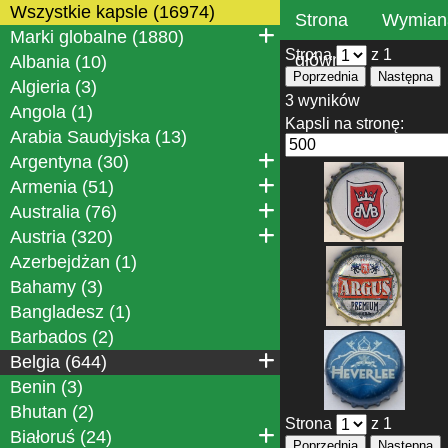
Wszystkie kapsle (16974)
Strona
Wymian
Marki globalne (1880)
Strona
z 1
główna
Albania (10)
Poprzednia
Następna
Algieria (3)
3 wyników
Angola (1)
Kapsli na stronę:
Arabia Saudyjska (13)
Argentyna (30)
Armenia (51)
Australia (76)
Austria (320)
Azerbejdżan (1)
Bahamy (3)
Bangladesz (1)
Barbados (2)
Belgia (644)
Benin (3)
Bhutan (2)
Strona
z 1
Białoruś (24)
Poprzednia
Następna