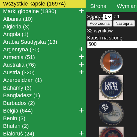
Wszystkie kapsle (16974)
Strona
Wymian
Marki globalne (1880)
Strona
z 1
główna
Albania (10)
Poprzednia
Następna
Algieria (3)
32 wyników
Angola (1)
Kapsli na stronę:
Arabia Saudyjska (13)
Argentyna (30)
Armenia (51)
Australia (76)
Austria (320)
Azerbejdżan (1)
Bahamy (3)
Bangladesz (1)
Barbados (2)
Belgia (644)
Benin (3)
Bhutan (2)
Białoruś (24)