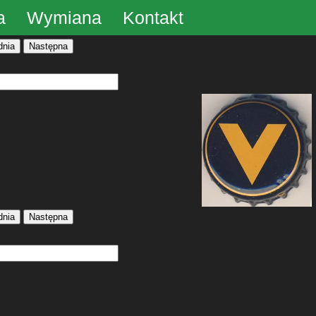
a
Wymiana
Kontakt
dnia
Następna
dnia
Następna