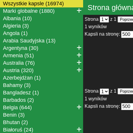
Wszystkie kapsle (16974)
Strona główn
Marki globalne (1880)
Albania (10)
Strona
z 1
Poprze
Algieria (3)
1 wyników
Angola (1)
Kapsli na stronę:
Arabia Saudyjska (13)
Argentyna (30)
Armenia (51)
Australia (76)
Austria (320)
Azerbejdżan (1)
Bahamy (3)
Strona
z 1
Poprze
Bangladesz (1)
1 wyników
Barbados (2)
Kapsli na stronę:
Belgia (644)
Benin (3)
Bhutan (2)
Białoruś (24)