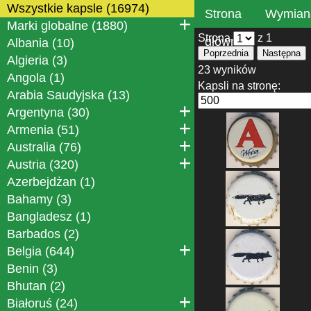
Wszystkie kapsle (16974)
Strona
Wymian
Marki globalne (1880)
Strona
z 1
główna
Albania (10)
Poprzednia
Następna
Algieria (3)
23 wyników
Angola (1)
Kapsli na stronę:
Arabia Saudyjska (13)
Argentyna (30)
Armenia (51)
Australia (76)
Austria (320)
Azerbejdżan (1)
Bahamy (3)
Bangladesz (1)
Barbados (2)
Belgia (644)
Benin (3)
Bhutan (2)
Białoruś (24)