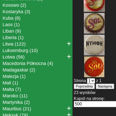
Kosowo (2)
Kostaryka (3)
Kuba (8)
Laos (1)
Liban (9)
Liberia (1)
Litwa (122)
Luksemburg (10)
Łotwa (56)
Macedonia Północna (4)
Madagaskar (2)
Malezja (1)
Strona
z 1
Mali (1)
Poprzednia
Następna
Malta (7)
23 wyników
Maroko (11)
Kapsli na stronę:
Martynika (2)
Mauritius (21)
Meksyk (79)