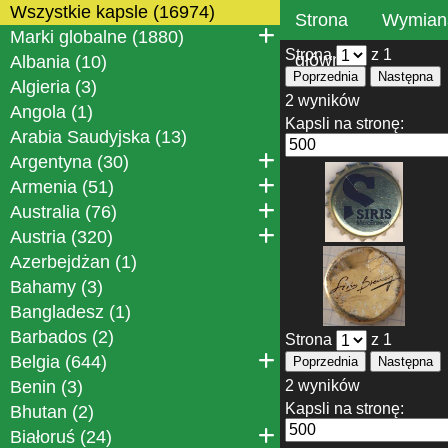
Wszystkie kapsle (16974)
Strona
Wymian
Marki globalne (1880)
Strona
z 1
główna
Albania (10)
Poprzednia
Następna
Algieria (3)
2 wyników
Angola (1)
Kapsli na stronę:
Arabia Saudyjska (13)
Argentyna (30)
Armenia (51)
Australia (76)
Austria (320)
Azerbejdżan (1)
Bahamy (3)
Bangladesz (1)
Barbados (2)
Strona
z 1
Belgia (644)
Poprzednia
Następna
Benin (3)
2 wyników
Kapsli na stronę:
Bhutan (2)
Białoruś (24)