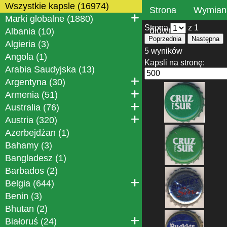
Wszystkie kapsle (16974)
Strona
Wymian
Marki globalne (1880)
Strona
z 1
główna
Albania (10)
Poprzednia
Następna
Algieria (3)
5 wyników
Angola (1)
Kapsli na stronę:
Arabia Saudyjska (13)
Argentyna (30)
Armenia (51)
Australia (76)
Austria (320)
Azerbejdżan (1)
Bahamy (3)
Bangladesz (1)
Barbados (2)
Belgia (644)
Benin (3)
Bhutan (2)
Białoruś (24)