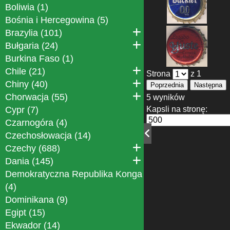
Boliwia (1)
Bośnia i Hercegowina (5)
Brazylia (101)
Bułgaria (24)
Burkina Faso (1)
Chile (21)
Strona
z 1
Chiny (40)
Poprzednia
Następna
Chorwacja (55)
5 wyników
Cypr (7)
Kapsli na stronę:
Czarnogóra (4)
Czechosłowacja (14)
Czechy (688)
Dania (145)
Demokratyczna Republika Konga
(4)
Dominikana (9)
Egipt (15)
Ekwador (14)