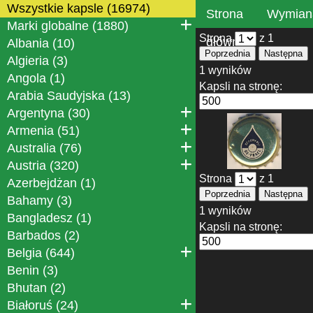
Wszystkie kapsle (16974)
Strona
Wymian
Marki globalne (1880)
Strona
z 1
główna
Albania (10)
Poprzednia
Następna
Algieria (3)
1 wyników
Angola (1)
Kapsli na stronę:
Arabia Saudyjska (13)
Argentyna (30)
Armenia (51)
Australia (76)
Austria (320)
Strona
z 1
Azerbejdżan (1)
Poprzednia
Następna
Bahamy (3)
1 wyników
Bangladesz (1)
Kapsli na stronę:
Barbados (2)
Belgia (644)
Benin (3)
Bhutan (2)
Białoruś (24)