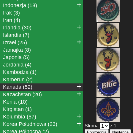
Indonezja (18)
Irak (3)
Iran (4)
Irlandia (30)
Islandia (7)
Izrael (25)
Jamajka (8)
Japonia (5)
Jordania (4)
Kambodża (1)
Kamerun (2)
Kanada (52)
Kazachstan (20)
Kenia (10)
Kirgistan (1)
Kolumbia (57)
Korea Południowa (23)
Strona
z 1
Korea Północna (2)
Poprzednia
Następna