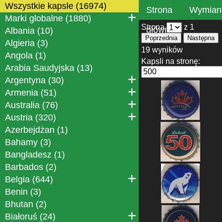
Wszystkie kapsle (16974)
Strona
Wymian
Marki globalne (1880)
Strona
z 1
główna
Albania (10)
Poprzednia
Następna
Algieria (3)
19 wyników
Angola (1)
Kapsli na stronę:
Arabia Saudyjska (13)
Argentyna (30)
Armenia (51)
Australia (76)
Austria (320)
Azerbejdżan (1)
Bahamy (3)
Bangladesz (1)
Barbados (2)
Belgia (644)
Benin (3)
Bhutan (2)
Białoruś (24)