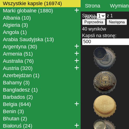
Wszystkie kapsle (16974)
Strona
Wymian
Marki globalne (1880)
Strona
z 1
główna
Albania (10)
Poprzednia
Następna
Algieria (3)
40 wyników
Angola (1)
Kapsli na stronę:
Arabia Saudyjska (13)
Argentyna (30)
Armenia (51)
Australia (76)
Austria (320)
Azerbejdżan (1)
Bahamy (3)
Bangladesz (1)
Barbados (2)
Belgia (644)
Benin (3)
Bhutan (2)
Białoruś (24)