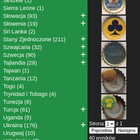
Seszele (1)
Sierra Leone (1)
Słowacja (93)
Słowenia (19)
Sri Lanka (2)
Stany Zjednoczone (211)
Szwajcaria (32)
Szwecja (90)
Tajlandia (29)
Tajwan (1)
Tanzania (12)
Togo (4)
Trynidad i Tobago (4)
Tunezja (6)
Turcja (61)
Uganda (5)
Strona
z 1
Ukraina (176)
Poprzednia
Następna
Urugwaj (10)
40 wyników