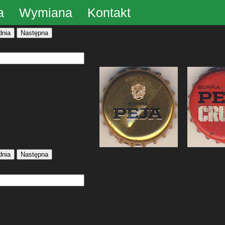
a
Wymiana
Kontakt
dnia
Następna
dnia
Następna