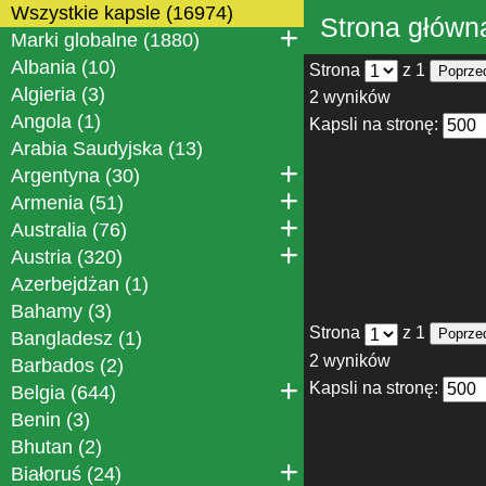
Wszystkie kapsle (16974)
Strona główn
Marki globalne (1880)
Albania (10)
Strona
z 1
Poprze
Algieria (3)
2 wyników
Angola (1)
Kapsli na stronę:
Arabia Saudyjska (13)
Argentyna (30)
Armenia (51)
Australia (76)
Austria (320)
Azerbejdżan (1)
Bahamy (3)
Strona
z 1
Poprze
Bangladesz (1)
2 wyników
Barbados (2)
Kapsli na stronę:
Belgia (644)
Benin (3)
Bhutan (2)
Białoruś (24)