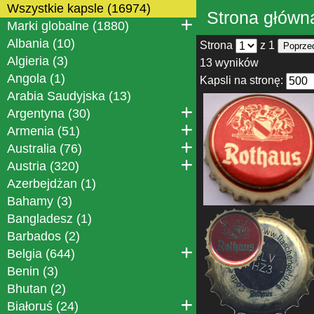
Wszystkie kapsle (16974)
Strona główn
Marki globalne (1880)
Albania (10)
Strona
z 1
Poprze
Algieria (3)
13 wyników
Angola (1)
Kapsli na stronę:
Arabia Saudyjska (13)
Argentyna (30)
Armenia (51)
Australia (76)
Austria (320)
Azerbejdżan (1)
Bahamy (3)
Bangladesz (1)
Barbados (2)
Belgia (644)
Benin (3)
Bhutan (2)
Białoruś (24)