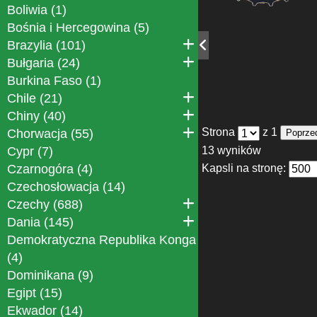
Boliwia (1)
Bośnia i Hercegowina (5)
Brazylia (101)
Bułgaria (24)
Burkina Faso (1)
Chile (21)
Chiny (40)
Strona
z 1
Chorwacja (55)
Poprze
13 wyników
Cypr (7)
Kapsli na stronę:
Czarnogóra (4)
Czechosłowacja (14)
Czechy (688)
Dania (145)
Demokratyczna Republika Konga
(4)
Dominikana (9)
Egipt (15)
Ekwador (14)