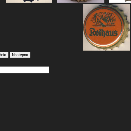
dnia
Następna