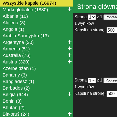
Wszystkie kapsle (16974)
Strona główn
Marki globalne (1880)
Albania (10)
Strona
z 1
Poprze
Algieria (3)
1 wyników
Angola (1)
Kapsli na stronę:
Arabia Saudyjska (13)
Argentyna (30)
Armenia (51)
Australia (76)
Austria (320)
Azerbejdżan (1)
Bahamy (3)
Strona
z 1
Poprze
Bangladesz (1)
1 wyników
Barbados (2)
Kapsli na stronę:
Belgia (644)
Benin (3)
Bhutan (2)
Białoruś (24)