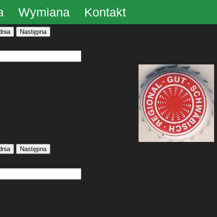
a
Wymiana
Kontakt
dnia
Następna
dnia
Następna