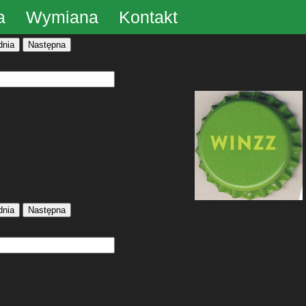
a
Wymiana
Kontakt
dnia
Następna
dnia
Następna