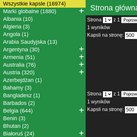
Wszystkie kapsle (16974)
Strona główn
Marki globalne (1880)
Albania (10)
Strona
z 1
Poprze
Algieria (3)
1 wyników
Angola (1)
Kapsli na stronę:
Arabia Saudyjska (13)
Argentyna (30)
Armenia (51)
Australia (76)
Austria (320)
Azerbejdżan (1)
Bahamy (3)
Strona
z 1
Poprze
Bangladesz (1)
1 wyników
Barbados (2)
Kapsli na stronę:
Belgia (644)
Benin (3)
Bhutan (2)
Białoruś (24)