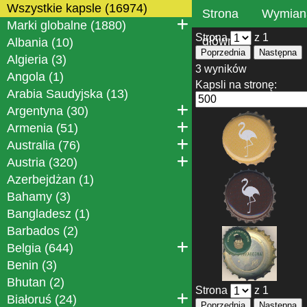
Wszystkie kapsle (16974)
Strona
Wymian
Marki globalne (1880)
Strona
z 1
główna
Albania (10)
Poprzednia
Następna
Algieria (3)
3 wyników
Angola (1)
Kapsli na stronę:
Arabia Saudyjska (13)
Argentyna (30)
Armenia (51)
Australia (76)
Austria (320)
Azerbejdżan (1)
Bahamy (3)
Bangladesz (1)
Barbados (2)
Belgia (644)
Benin (3)
Bhutan (2)
Strona
z 1
Białoruś (24)
Poprzednia
Następna