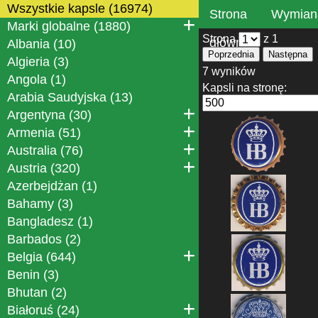
Wszystkie kapsle (16974)
Strona
Wymian
Marki globalne (1880)
Strona
z 1
główna
Albania (10)
Poprzednia
Następna
Algieria (3)
7 wyników
Angola (1)
Kapsli na stronę:
Arabia Saudyjska (13)
Argentyna (30)
Armenia (51)
Australia (76)
Austria (320)
Azerbejdżan (1)
Bahamy (3)
Bangladesz (1)
Barbados (2)
Belgia (644)
Benin (3)
Bhutan (2)
Białoruś (24)