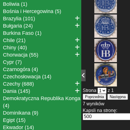
Boliwia (1)
Bośnia i Hercegowina (5)
Brazylia (101)
Bułgaria (24)
Burkina Faso (1)
Chile (21)
Chiny (40)
Chorwacja (55)
Cypr (7)
Czarnogóra (4)
Czechosłowacja (14)
Czechy (688)
Strona
z 1
Dania (145)
Poprzednia
Następna
Demokratyczna Republika Konga
7 wyników
(4)
Kapsli na stronę:
Dominikana (9)
Egipt (15)
Ekwador (14)