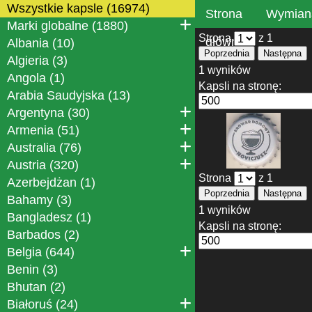
Wszystkie kapsle (16974)
Strona
Wymian
Marki globalne (1880)
Strona
z 1
główna
Albania (10)
Poprzednia
Następna
Algieria (3)
1 wyników
Angola (1)
Kapsli na stronę:
Arabia Saudyjska (13)
Argentyna (30)
Armenia (51)
Australia (76)
Austria (320)
Strona
z 1
Azerbejdżan (1)
Poprzednia
Następna
Bahamy (3)
1 wyników
Bangladesz (1)
Kapsli na stronę:
Barbados (2)
Belgia (644)
Benin (3)
Bhutan (2)
Białoruś (24)