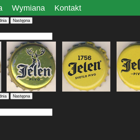
a
Wymiana
Kontakt
dnia
Następna
dnia
Następna