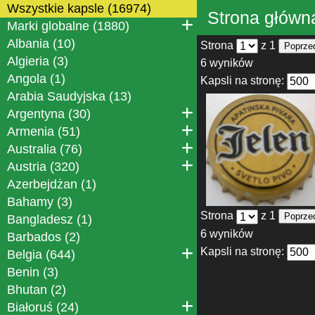
Wszystkie kapsle (16974)
Strona główn
Marki globalne (1880)
Albania (10)
Strona
z 1
Poprze
Algieria (3)
6 wyników
Angola (1)
Kapsli na stronę:
Arabia Saudyjska (13)
Argentyna (30)
Armenia (51)
Australia (76)
Austria (320)
Azerbejdżan (1)
Bahamy (3)
Strona
z 1
Poprze
Bangladesz (1)
6 wyników
Barbados (2)
Kapsli na stronę:
Belgia (644)
Benin (3)
Bhutan (2)
Białoruś (24)