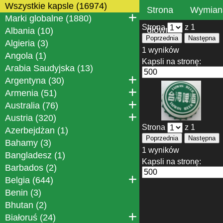
Wszystkie kapsle (16974)
Strona
Wymian
Marki globalne (1880)
Strona
z 1
główna
Albania (10)
Poprzednia
Następna
Algieria (3)
1 wyników
Angola (1)
Kapsli na stronę:
Arabia Saudyjska (13)
Argentyna (30)
Armenia (51)
Australia (76)
Austria (320)
Strona
z 1
Azerbejdżan (1)
Poprzednia
Następna
Bahamy (3)
1 wyników
Bangladesz (1)
Kapsli na stronę:
Barbados (2)
Belgia (644)
Benin (3)
Bhutan (2)
Białoruś (24)