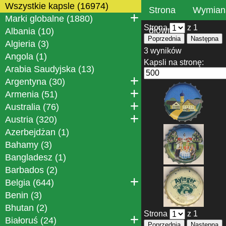
Wszystkie kapsle (16974)
Strona
Wymian
Marki globalne (1880)
Strona
z 1
główna
Albania (10)
Poprzednia
Następna
Algieria (3)
3 wyników
Angola (1)
Kapsli na stronę:
Arabia Saudyjska (13)
Argentyna (30)
Armenia (51)
Australia (76)
Austria (320)
Azerbejdżan (1)
Bahamy (3)
Bangladesz (1)
Barbados (2)
Belgia (644)
Benin (3)
Bhutan (2)
Strona
z 1
Białoruś (24)
Poprzednia
Następna