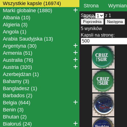
Wszystkie kapsle (16974)
Strona
Wymian
Marki globalne (1880)
Strona
z 1
główna
Albania (10)
Poprzednia
Następna
Algieria (3)
5 wyników
Angola (1)
Kapsli na stronę:
Arabia Saudyjska (13)
Argentyna (30)
Armenia (51)
Australia (76)
Austria (320)
Azerbejdżan (1)
Bahamy (3)
Bangladesz (1)
Barbados (2)
Belgia (644)
Benin (3)
Bhutan (2)
Białoruś (24)