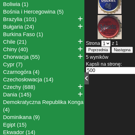
Boliwia (1)
Bośnia i Hercegowina (5)
Brazylia (101)
Bułgaria (24)
Burkina Faso (1)
Chile (21)
Strona
z 1
Chiny (40)
Poprzednia
Następna
Chorwacja (55)
5 wyników
Cypr (7)
Kapsli na stronę:
Czarnogóra (4)
Czechosłowacja (14)
Czechy (688)
Dania (145)
Demokratyczna Republika Konga
(4)
Dominikana (9)
Egipt (15)
Ekwador (14)