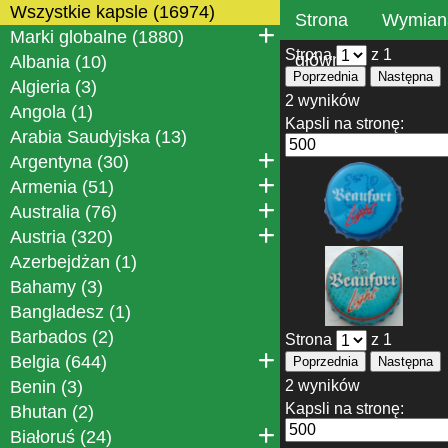
Wszystkie kapsle (16974)
Strona
Wymian
Marki globalne (1880)
Strona
z 1
główna
Albania (10)
Poprzednia
Następna
Algieria (3)
2 wyników
Angola (1)
Kapsli na stronę:
Arabia Saudyjska (13)
Argentyna (30)
Armenia (51)
Australia (76)
Austria (320)
Azerbejdżan (1)
Bahamy (3)
Bangladesz (1)
Barbados (2)
Strona
z 1
Belgia (644)
Poprzednia
Następna
Benin (3)
2 wyników
Kapsli na stronę:
Bhutan (2)
Białoruś (24)