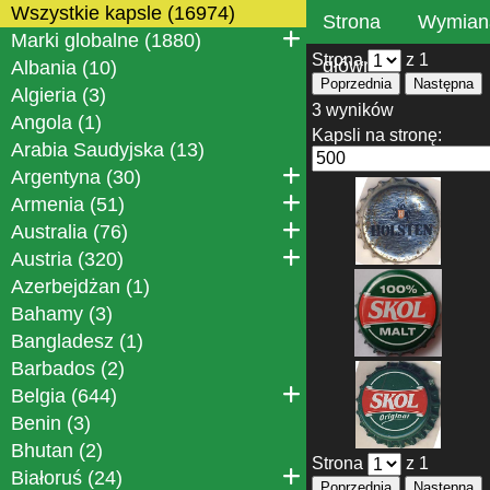
Wszystkie kapsle (16974)
Strona
Wymian
Marki globalne (1880)
Strona
z 1
główna
Albania (10)
Poprzednia
Następna
Algieria (3)
3 wyników
Angola (1)
Kapsli na stronę:
Arabia Saudyjska (13)
Argentyna (30)
Armenia (51)
Australia (76)
Austria (320)
Azerbejdżan (1)
Bahamy (3)
Bangladesz (1)
Barbados (2)
Belgia (644)
Benin (3)
Bhutan (2)
Strona
z 1
Białoruś (24)
Poprzednia
Następna