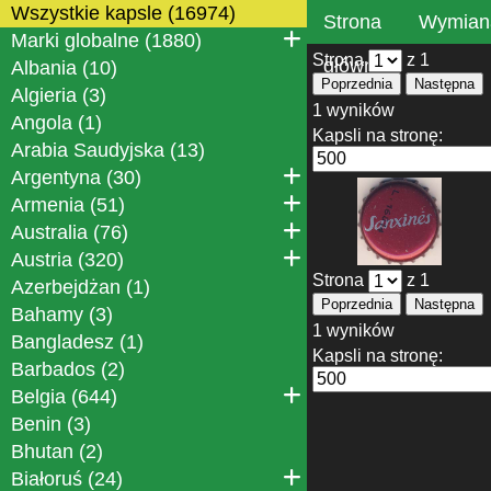
Wszystkie kapsle (16974)
Strona
Wymian
Marki globalne (1880)
Strona
z 1
główna
Albania (10)
Poprzednia
Następna
Algieria (3)
1 wyników
Angola (1)
Kapsli na stronę:
Arabia Saudyjska (13)
Argentyna (30)
Armenia (51)
Australia (76)
Austria (320)
Strona
z 1
Azerbejdżan (1)
Poprzednia
Następna
Bahamy (3)
1 wyników
Bangladesz (1)
Kapsli na stronę:
Barbados (2)
Belgia (644)
Benin (3)
Bhutan (2)
Białoruś (24)