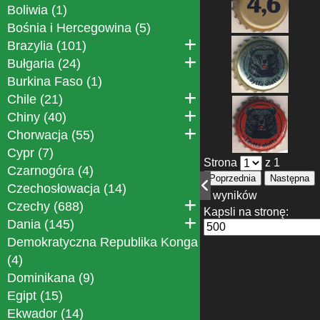
Boliwia (1)
Bośnia i Hercegowina (5)
Brazylia (101)
Bułgaria (24)
Burkina Faso (1)
Chile (21)
Chiny (40)
Chorwacja (55)
Cypr (7)
Strona
z 1
Czarnogóra (4)
Poprzednia
Następna
Czechosłowacja (14)
6 wyników
Czechy (688)
Kapsli na stronę:
Dania (145)
Demokratyczna Republika Konga
(4)
Dominikana (9)
Egipt (15)
Ekwador (14)