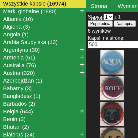
Wszystkie kapsle (16974)
Strona
Wymian
Marki globalne (1880)
Strona
z 1
główna
Albania (10)
Poprzednia
Następna
Algieria (3)
6 wyników
Angola (1)
Kapsli na stronę:
Arabia Saudyjska (13)
Argentyna (30)
Armenia (51)
Australia (76)
Austria (320)
Azerbejdżan (1)
Bahamy (3)
Bangladesz (1)
Barbados (2)
Belgia (644)
Benin (3)
Bhutan (2)
Białoruś (24)