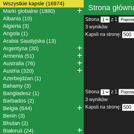
Wszystkie kapsle (16974)
Strona główn
Marki globalne (1880)
Albania (10)
Strona
z 1
Poprze
Algieria (3)
3 wyników
Angola (1)
Kapsli na stronę:
Arabia Saudyjska (13)
Argentyna (30)
Armenia (51)
Australia (76)
Austria (320)
Azerbejdżan (1)
Bahamy (3)
Strona
z 1
Poprze
Bangladesz (1)
3 wyników
Barbados (2)
Kapsli na stronę:
Belgia (644)
Benin (3)
Bhutan (2)
Białoruś (24)