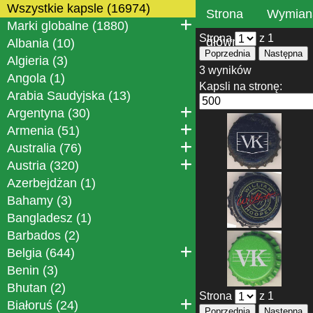
Wszystkie kapsle (16974)
Strona
Wymian
Marki globalne (1880)
Strona
z 1
główna
Albania (10)
Poprzednia
Następna
Algieria (3)
3 wyników
Angola (1)
Kapsli na stronę:
Arabia Saudyjska (13)
Argentyna (30)
Armenia (51)
Australia (76)
Austria (320)
Azerbejdżan (1)
Bahamy (3)
Bangladesz (1)
Barbados (2)
Belgia (644)
Benin (3)
Bhutan (2)
Strona
z 1
Białoruś (24)
Poprzednia
Następna