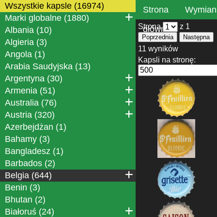
Wszystkie kapsle (16974)
Strona
Wymian
Marki globalne (1880)
Strona
z 1
główna
Albania (10)
Poprzednia
Następna
Algieria (3)
11 wyników
Angola (1)
Kapsli na stronę:
Arabia Saudyjska (13)
Argentyna (30)
Armenia (51)
Australia (76)
Austria (320)
Azerbejdżan (1)
Bahamy (3)
Bangladesz (1)
Barbados (2)
Belgia (644)
Benin (3)
Bhutan (2)
Białoruś (24)