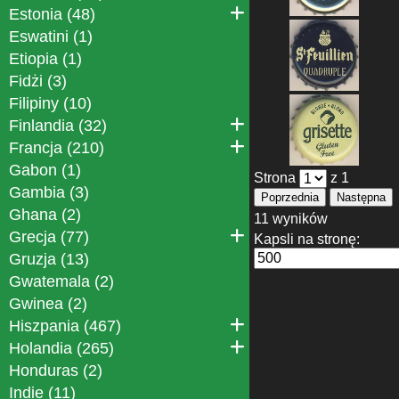
Estonia (48)
Eswatini (1)
Etiopia (1)
Fidżi (3)
Filipiny (10)
Finlandia (32)
Francja (210)
Gabon (1)
Strona
z 1
Gambia (3)
Poprzednia
Następna
Ghana (2)
11 wyników
Grecja (77)
Kapsli na stronę:
Gruzja (13)
Gwatemala (2)
Gwinea (2)
Hiszpania (467)
Holandia (265)
Honduras (2)
Indie (11)