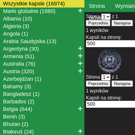
Wszystkie kapsle (16974)
Strona
Wymian
Marki globalne (1880)
Strona
z 1
główna
Albania (10)
Poprzednia
Następna
Algieria (3)
1 wyników
Angola (1)
Kapsli na stronę:
Arabia Saudyjska (13)
Argentyna (30)
Armenia (51)
Australia (76)
Austria (320)
Strona
z 1
Azerbejdżan (1)
Poprzednia
Następna
Bahamy (3)
1 wyników
Bangladesz (1)
Kapsli na stronę:
Barbados (2)
Belgia (644)
Benin (3)
Bhutan (2)
Białoruś (24)