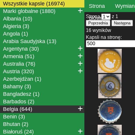
Wszystkie kapsle (16974)
Strona
Wymian
Marki globalne (1880)
Strona
z 1
główna
Albania (10)
Poprzednia
Następna
Algieria (3)
16 wyników
Angola (1)
Kapsli na stronę:
Arabia Saudyjska (13)
Argentyna (30)
Armenia (51)
Australia (76)
Austria (320)
Azerbejdżan (1)
Bahamy (3)
Bangladesz (1)
Barbados (2)
Belgia (644)
Benin (3)
Bhutan (2)
Białoruś (24)