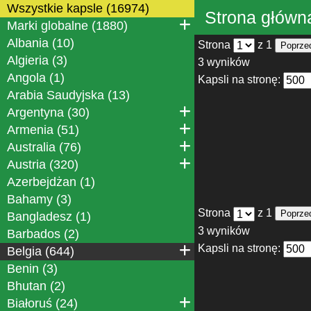
Wszystkie kapsle (16974)
Strona główn
Marki globalne (1880)
Albania (10)
Strona
z 1
Poprze
Algieria (3)
3 wyników
Angola (1)
Kapsli na stronę:
Arabia Saudyjska (13)
Argentyna (30)
Armenia (51)
Australia (76)
Austria (320)
Azerbejdżan (1)
Bahamy (3)
Strona
z 1
Poprze
Bangladesz (1)
3 wyników
Barbados (2)
Kapsli na stronę:
Belgia (644)
Benin (3)
Bhutan (2)
Białoruś (24)