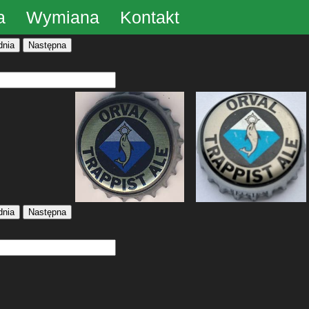
a
Wymiana
Kontakt
dnia
Następna
dnia
Następna