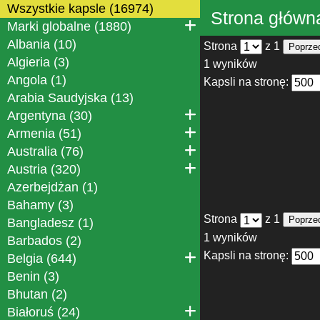
Wszystkie kapsle (16974)
Strona główn
Marki globalne (1880)
Albania (10)
Strona
z 1
Poprze
Algieria (3)
1 wyników
Angola (1)
Kapsli na stronę:
Arabia Saudyjska (13)
Argentyna (30)
Armenia (51)
Australia (76)
Austria (320)
Azerbejdżan (1)
Bahamy (3)
Strona
z 1
Poprze
Bangladesz (1)
1 wyników
Barbados (2)
Kapsli na stronę:
Belgia (644)
Benin (3)
Bhutan (2)
Białoruś (24)