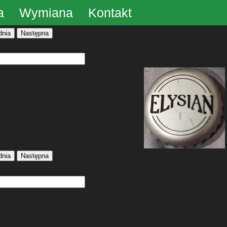
a
Wymiana
Kontakt
dnia
Następna
dnia
Następna